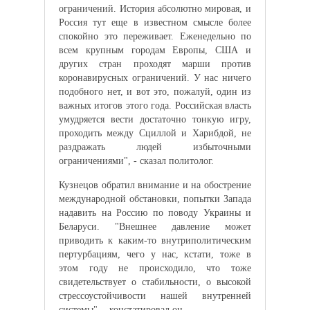
ограничений. История абсолютно мировая, и
Россия тут еще в известном смысле более
спокойно это переживает. Еженедельно по
всем крупным городам Европы, США и
других стран проходят марши против
коронавирусных ограничений. У нас ничего
подобного нет, и вот это, пожалуй, один из
важных итогов этого года. Российская власть
умудряется вести достаточно тонкую игру,
проходить между Сциллой и Харибдой, не
раздражать людей избыточными
ограничениями", - сказал политолог.
Кузнецов обратил внимание и на обострение
международной обстановки, попытки Запада
надавить на Россию по поводу Украины и
Беларуси. "Внешнее давление может
приводить к каким-то внутриполитическим
пертурбациям, чего у нас, кстати, тоже в
этом году не происходило, что тоже
свидетельствует о стабильности, о высокой
стрессоустойчивости нашей внутренней
системы", - констатировал он.