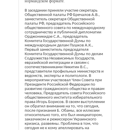
нормандском формате.
В заседании приняли участие секретарь
Общественной палаты РФ Бречалов А.В.,
заместитель секретаря Общественной
палаты РФ, председатель Российского
общественного совета по международному
сотрудничеству и публичной дипломатии
Орджоникидзе С.А., председатель
Комитета Государственной Думы по
международным делам Пушков А.К.,
Первый заместитель председателя
Комитета Государственной Думы по делам
Содружества Независимых Государств,
евразийской интеграции и связям с
соотечественниками Никитин В.С.,
представители профильных министерств и
ведомств, эксперты и политологи. В
мероприятии участвовал Член Совета при
Президенте Российской Федерации по
развитию гражданского общества и правам
человека, Председатель совета Российского
общественного института избирательного
права Игорь Борисов. В своем выступлении
он обратил внимание на то, что сегодня,
после признания Б. Обамы, все иллюзии
относительно того, кто был инициатором,
заказчиком и режиссером Украинского
кризиса, развеяны. Проблема в том, что
сегодня не к кому апеллировать на