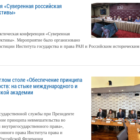
я «Суверенная российская
ективы»
актическая конференция «Суверенная
пективы». Мероприятие было организовано
стиции Института государства и права РАН и Российским историческим
глом столе «Обеспечение принципа
рств: на стыке международного и
ской академии
осударственной службы при Президенте
ние принципа невмешательства во
и внутригосударственного права»,
онного права Института права и
Российской Федерации.