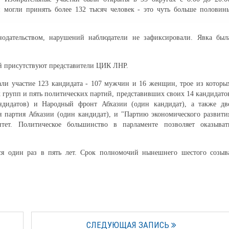
ии могли принять более 132 тысяч человек - это чуть больше половин
нодательством, нарушений наблюдатели не зафиксировали. Явка был
й присутствуют представители ЦИК ЛНР.
ли участие 123 кандидата - 107 мужчин и 16 женщин, трое из которы
 групп и пять политических партий, представивших своих 14 кандидато
ндидатов) и Народный фронт Абхазии (один кандидат), а также дв
 партия Абхазии (один кандидат), и "Партию экономического развити
тет. Политическое большинство в парламенте позволяет оказыват
тся один раз в пять лет. Срок полномочий нынешнего шестого созыв
СЛЕДУЮЩАЯ ЗАПИСЬ