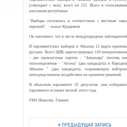
(совпадает с мск), всего их 152. Всего в голосован
населения республики.
"Выборы состоялись в соответствии с местным зако
хорошей", - сказал Курдюмов.
Он напомнил, что в числе международных наблюдателе
В парламентских выборах в Абхазии 12 марта принима
русские. Всего ЦИК зарегистрировал 118 инициативных
- две провластные партии - "Амцахара" (восемь ка
оппозиционные - "Апсны" (два кандидата) и Народная
Абхазии " (два кандидата), сохраняющую нейтрали
непосредственное воздействие на принятие решений.
В абхазском парламенте 35 депутатов, они избираю
парламента истекает весной этого года.
РИА Новости. Главное
ПРЕДЫДУЩАЯ ЗАПИСЬ